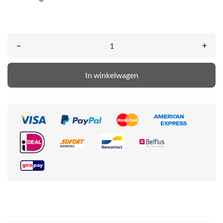
–
+
In winkelwagen