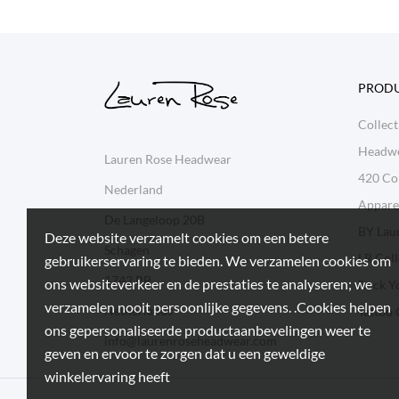
PROD
Collect
Headw
Lauren Rose Headwear
420 Col
Nederland
Appare
De Langeloop 20B
BY Lau
Deze website verzamelt cookies om een betere
Schagen
LR Coll
gebruikerservaring te bieden. We verzamelen cookies om
1742 PB
ons websiteverkeer en de prestaties te analyseren; we
Rock Y
verzamelen nooit persoonlijke gegevens. .Cookies helpen
Netherlands
Tattoo 
ons gepersonaliseerde productaanbevelingen weer te
info@laurenroseheadwear.com
geven en ervoor te zorgen dat u een geweldige
winkelervaring heeft