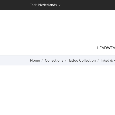
Taal:
Nederlands
keyboard_arrow_down
HEADWEA
Home
Collections
Tattoo Collection
Inked & 