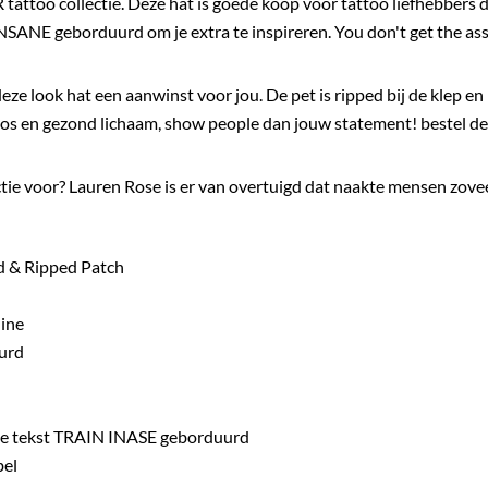
 tattoo collectie. Deze hat is goede koop voor tattoo liefhebbers
INSANE geborduurd om je extra te inspireren.
You don't get the ass 
 deze look hat een aanwinst voor jou. De pet is ripped bij de klep 
ttoos en gezond lichaam, show people dan jouw statement! bestel d
ectie voor? Lauren Rose is er van overtuigd dat naakte mensen zo
d & Ripped Patch
hine
uurd
tie tekst TRAIN INASE geborduurd
bel