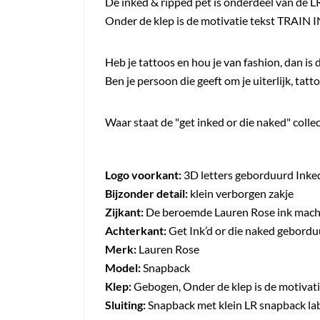
De inked & ripped pet is onderdeel van de LR
Onder de klep is de motivatie tekst TRAIN 
Heb je tattoos en hou je van fashion, dan is
Ben je persoon die geeft om je uiterlijk, ta
Waar staat de "get inked or die naked" coll
Logo voorkant:
3D letters geborduurd Inke
Bijzonder detail:
klein verborgen zakje
Zijkant:
De beroemde Lauren Rose ink mac
Achterkant:
Get Ink’d or die naked gebord
Merk:
Lauren Rose
Model:
Snapback
Klep:
Gebogen, Onder de klep is de motiva
Sluiting:
Snapback met klein LR snapback la