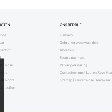
UCTEN
ONS BEDRIJF
ions
Delivery
ear
Gebruikersvoorwaarden
lection
About us
l
Secure payment
ren Rose
Privacyverklaring
ection
Contacteer ons | Lauren Rose He
our Roots
Sitemap | Lauren Rose Headwear
Collection