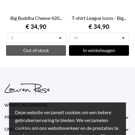
Big Buddha Cheese 420...
T-shirt League Icons - Big...
€ 34,90
€ 34,90
Out of stock
In winkelwagen
WINKEL INFORMATIE
Deze website verzamelt cookies om een betere

PRODUCTEN
gebruikerservaring te bieden. We verzamelen
cookies om ons websiteverkeer en de prestaties te

ONS BEDRIJF