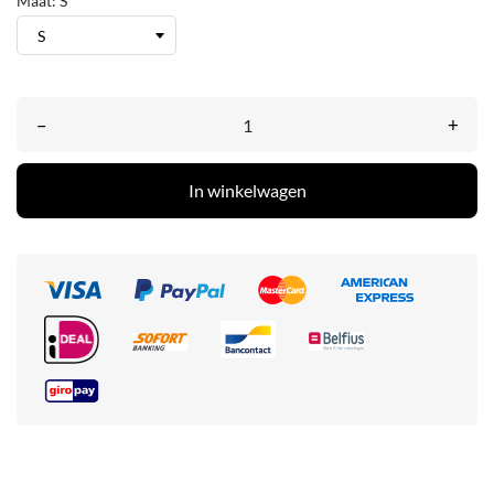
Maat: S
–
+
In winkelwagen