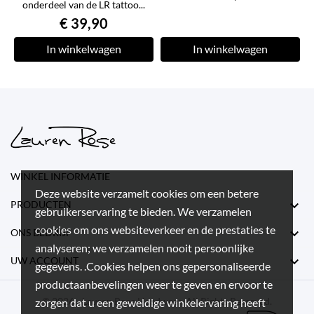
onderdeel van de LR tattoo...
€ 39,90
In winkelwagen
In winkelwagen
WINKEL INFORMATIE
Deze website verzamelt cookies om een betere

PRODUCTEN
gebruikerservaring te bieden. We verzamelen
cookies om ons websiteverkeer en de prestaties te

ONS BEDRIJF
analyseren; we verzamelen nooit persoonlijke

UW ACCOUNT
gegevens. .Cookies helpen ons gepersonaliseerde
productaanbevelingen weer te geven en ervoor te
© 2026 - Lauren Rose Headwear. All Rights Reserved.
zorgen dat u een geweldige winkelervaring heeft