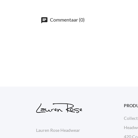
Commentaar (0)
PROD
Collect
Headw
Lauren Rose Headwear
420 Col