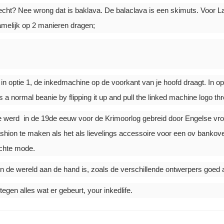
echt? Nee wrong dat is baklava. De balaclava is een skimuts. Voor La
amelijk op 2 manieren dragen;
 in optie 1, de inkedmachine op de voorkant van je hoofd draagt. In opti
a normal beanie by flipping it up and pull the linked machine logo 
e werd in de 19de eeuw voor de Krimoorlog gebreid door Engelse vr
shion te maken als het als lievelings accessoire voor een ov bankove
echte mode.
 er in de wereld aan de hand is, zoals de verschillende ontwerpers goe
tegen alles wat er gebeurt, your inkedlife.