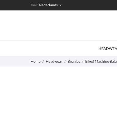
Taal:
Nederlands
keyboard_arrow_down
HEADWEA
Home
Headwear
Beanies
Inked Machine Bala