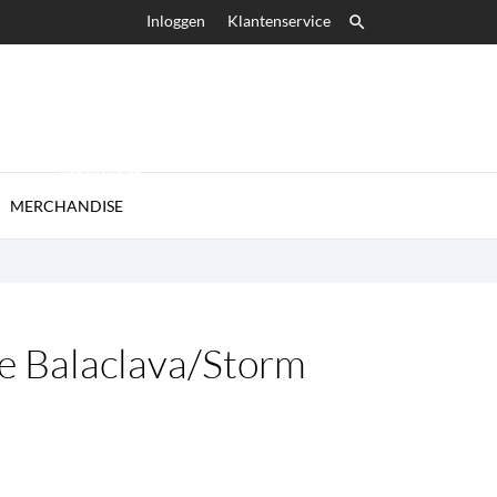
Inloggen
Klantenservice

MERCHANDISE

MERCHANDISE
e Balaclava/Storm