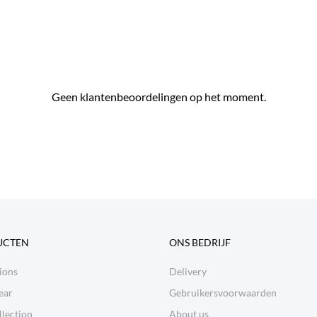
Geen klantenbeoordelingen op het moment.
UCTEN
ONS BEDRIJF
ions
Delivery
ear
Gebruikersvoorwaarden
lection
About us