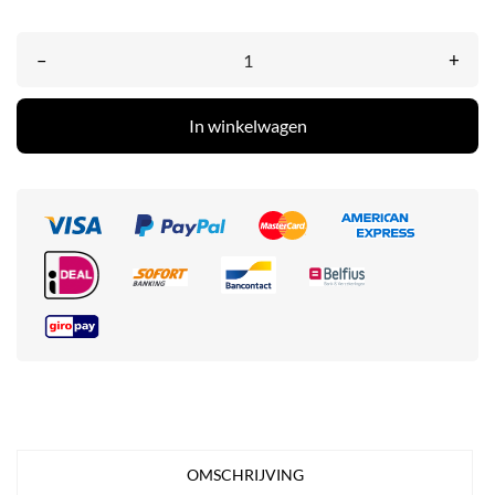
–
+
In winkelwagen
OMSCHRIJVING