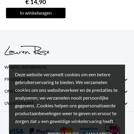
€ 14,90
In winkelwagen
WINKEL INFORMATIE
Deze website verzamelt cookies om een betere

PRODUCTEN
gebruikerservaring te bieden. We verzamelen
cookies om ons websiteverkeer en de prestaties te

ONS BEDRIJF
analyseren; we verzamelen nooit persoonlijke

UW ACCOUNT
gegevens. .Cookies helpen ons gepersonaliseerde
productaanbevelingen weer te geven en ervoor te
© 2026 - Lauren Rose Headwear. All Rights Reserved.
zorgen dat u een geweldige winkelervaring heeft