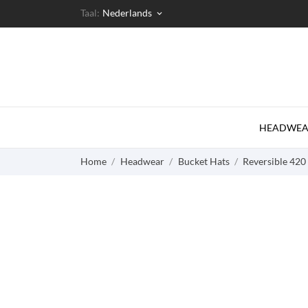
Taal:
Nederlands
keyboard_arrow_down
HEADWEA
Home
Headwear
Bucket Hats
Reversible 420 