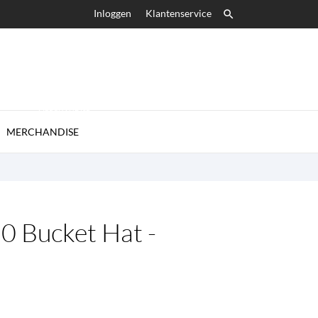
Inloggen
Klantenservice

MERCHANDISE

MERCHANDISE
0 Bucket Hat -