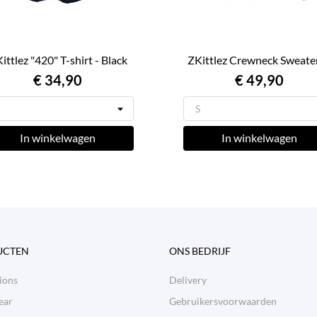
ittlez "420" T-shirt - Black
ZKittlez Crewneck Sweater 
€ 34,90
€ 49,90
In winkelwagen
In winkelwagen
UCTEN
ONS BEDRIJF
ions
Delivery
ear
Gebruikersvoorwaarden