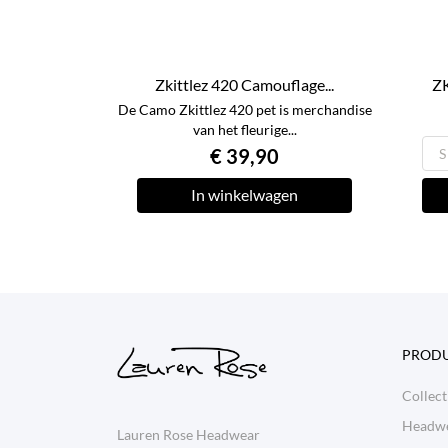
Zkittlez 420 Camouflage...
ZK
De Camo Zkittlez 420 pet is merchandise
van het fleurige...
€ 39,90
In winkelwagen
PROD
Collect
Headw
Lauren Rose Headwear