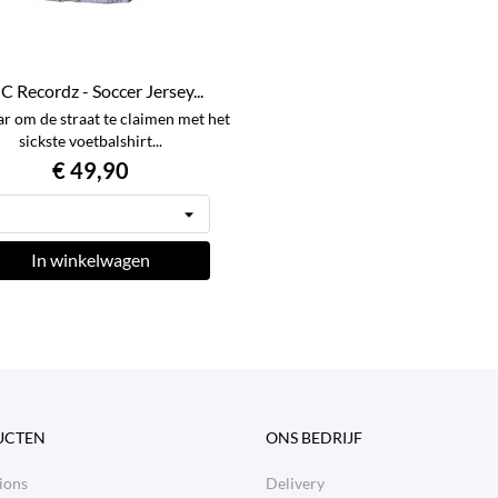
C Recordz - Soccer Jersey...
ar om de straat te claimen met het
sickste voetbalshirt...
€ 49,90
In winkelwagen
UCTEN
ONS BEDRIJF
ions
Delivery