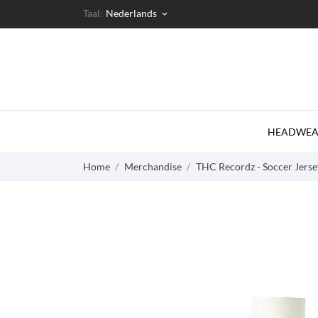
Taal:
Nederlands
keyboard_arrow_down
HEADWEA
Home
Merchandise
THC Recordz - Soccer Jersey