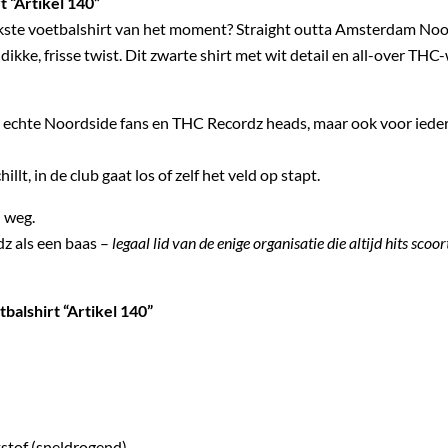
 “Artikel 140”
ickste voetbalshirt van het moment? Straight outta Amsterdam Noo
dikke, frisse twist. Dit zwarte shirt met wit detail en all-over TH
 echte Noordside fans en THC Recordz heads, maar ook voor iedereen
llt, in de club gaat los of zelf het veld op stapt.
d weg.
z als een baas –
legaal lid van de enige organisatie die altijd hits scoor
balshirt “Artikel 140”
stof (sneldrogend)