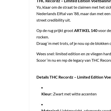
THC Recordz – Limited Edition Voetbalshirt
Yo, klaar om de straat te claimen met het s
Nederlands Elftal van ’88, maar dan met een 
street credibility uit.
Op de rug prijkt groot
ARTIKEL 140
voor de
rocken.
Draag ‘m met trots, of je nou op de blokken chi
Wees snel: limited edition en ze vliegen har
Scoor ‘m nu en rep de legacy van THC Record
Details THC Recordz – Limited Edition Voet
Kleur:
Zwart met witte accenten
Materiaal:
Lichtgewicht, ademende sport