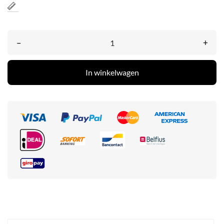
–
+
In winkelwagen