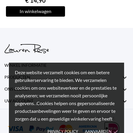
€ 14,90
In winkelwagen
WINKEL INFORMATIE
Deze website verzamelt cookies om een betere

PRODUCTEN
gebruikerservaring te bieden. We verzamelen
cookies om ons websiteverkeer en de prestaties te

ONS BEDRIJF
analyseren; we verzamelen nooit persoonlijke

UW ACCOUNT
gegevens. .Cookies helpen ons gepersonaliseerde
productaanbevelingen weer te geven en ervoor te
© 2026 - Lauren Rose Headwear. All Rights Reserved.
zorgen dat u een geweldige winkelervaring heeft
PRIVACY POLICY
AANVAARDEN
done