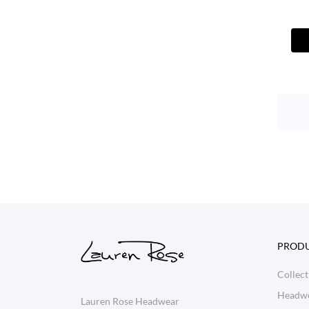
PROD
Collect
Headw
Lauren Rose Headwear