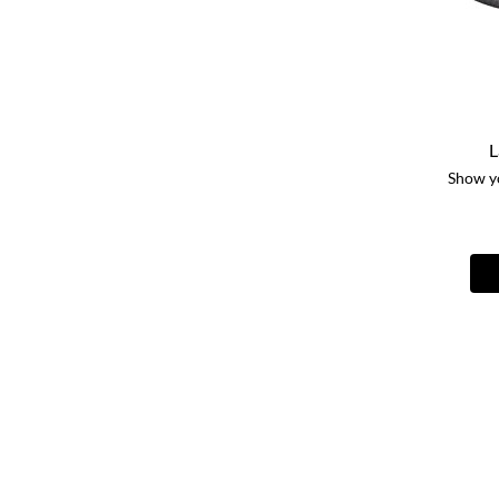
L
Show y