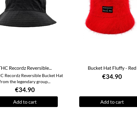
THC Recordz Reversible...
Bucket Hat Fluffy - Red
C Recordz Reversible Bucket Hat
€34.90
from the legendary group...
€34.90
Add to cart
Add to cart