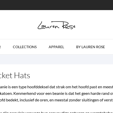
R
COLLECTIONS
APPAREL
BY LAUREN ROSE
ket Hats
anie is een type hoofddeksel dat strak om het hoofd past en meesta
 katoen. Kenmerkend voor een beanie is dat het geen harde rand of
ofd bedekt, inclusief de oren, en meestal zonder sluitingen of vers
s zijn populair vanwege hun eenvoudige ontwerp en warmtebehoud